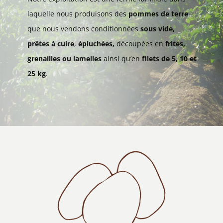
laquelle nous produisons des
pommes de terre
que nous vendons conditionnées
sous vide,
prêtes à cuire
,
épluchées,
découpées en
frites,
grenailles ou lamelles
ainsi qu’en
filets de 5, 10 et
25 kg
.